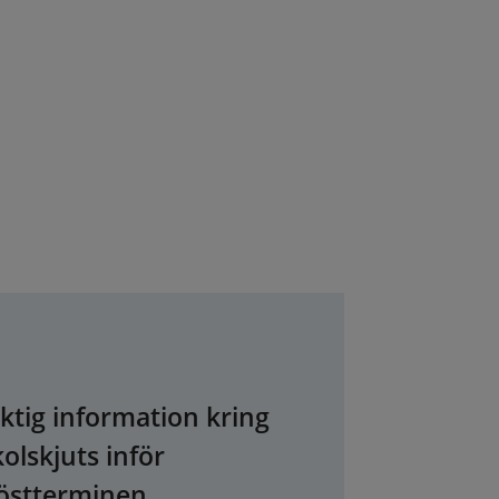
iktig information kring
kolskjuts inför
östterminen