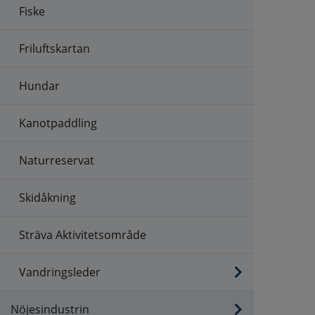
pnas i nytt fönster.
Fiske
Friluftskartan
Hundar
Kanotpaddling
Naturreservat
Skidåkning
Sträva Aktivitetsområde
Vandringsleder
Nöjesindustrin