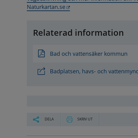
Länk till annan webbplats,
Naturkartan.se
Relaterad information
Bad och vattensäker kommun
Badplatsen, havs- och vattenmyn
DELA
SKRIV UT