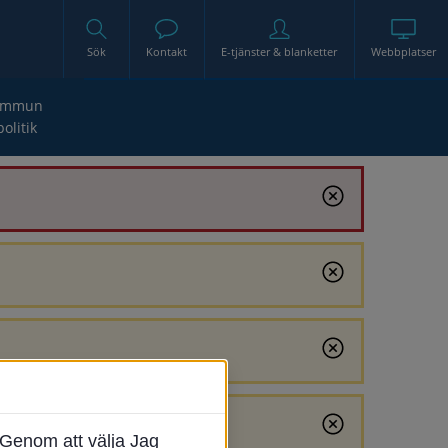
Sök
Kontakt
E-tjänster & blanketter
Webbplatser
ommun
politik
Genom att välja Jag