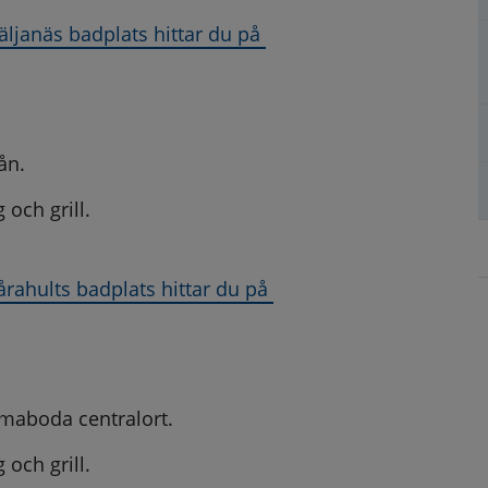
janäs badplats hittar du på 
 öppnas i nytt fönster.
ån.
 och grill.
ahults badplats hittar du på 
 öppnas i nytt fönster.
maboda centralort.
 och grill.