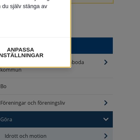
n du själv stänga av
Uppleva & göra
ANPASSA
INSTÄLLNINGAR
Arrangera evenemang i Emmaboda
kommun
Bo
Föreningar och föreningsliv
Göra
Idrott och motion