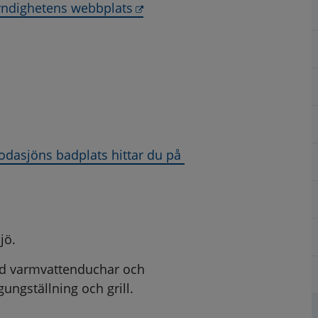
Länk till annan webbplats, öp
myndighetens webbplats
asjöns badplats hittar du på 
 öppnas i nytt fönster.
jö.
ed varmvattenduchar och
ungställning och grill.