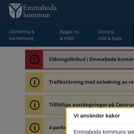
Utbildning &
Bygga, bo
Omsorg,
barnomsorg
& miljö
stöd & hjälp
Eldningsförbud i Emmaboda kom
Trafikstörning med anledning av r
Tillfälliga avstängningar på Centru
Vi använder kakor
4 parkeringar vid Järnvägsgatan 32
Emmaboda kommuns webbpl