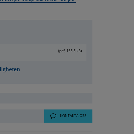
 öppnas i nytt fönster.
(pdf, 165.5 kB)
digheten
KONTAKTA OSS