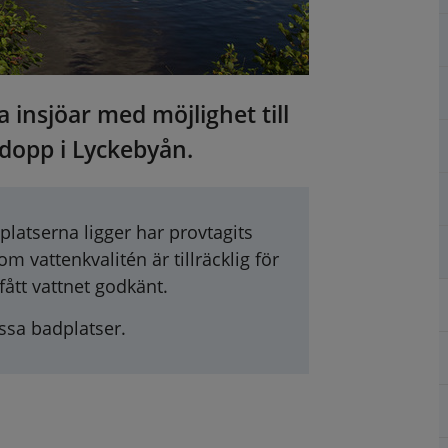
nsjöar med möjlighet till 
 dopp i Lyckebyån.
atserna ligger har provtagits 
vattenkvalitén är tillräcklig för 
 fått vattnet godkänt.
essa badplatser.