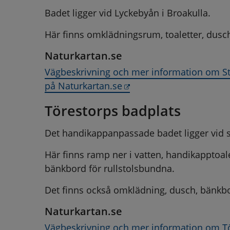
Badet ligger vid Lyckebyån i Broakulla.
Här finns omklädningsrum, toaletter, dusch
Naturkartan.se
Vägbeskrivning och mer information om S
Länk till annan webbpla
på Naturkartan.se
Törestorps badplats
Det handikappanpassade badet ligger vid sj
Här finns ramp ner i vatten, handikapptoal
bänkbord för rullstolsbundna.
Det finns också omklädning, dusch, bänkbor
Naturkartan.se
Vägbeskrivning och mer information om Tör