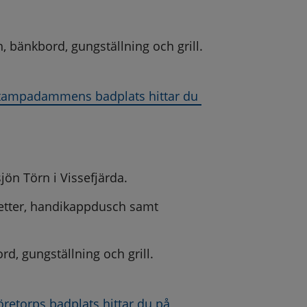
, bänkbord, gungställning och grill.
tampadammens badplats hittar du 
ts, öppnas i nytt fönster.
ön Törn i Vissefjärda.
etter, handikappdusch samt 
d, gungställning och grill.
etorps badplats hittar du på 