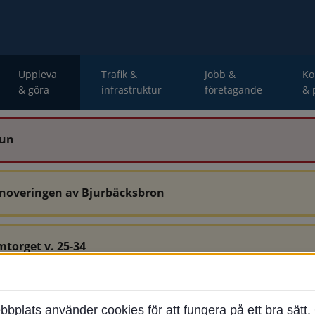
Uppleva
Trafik &
Jobb &
K
& göra
infrastruktur
företagande
& 
mun
enoveringen av Bjurbäcksbron
mtorget v. 25-34
-34 är avstängda.
ats använder cookies för att fungera på ett bra sätt. 