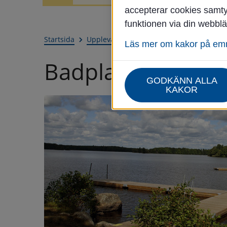
accepterar cookies samtyc
funktionen via din webblä
Startsida
Uppleva & göra
Göra
Natur och frilu
Läs mer om kakor på e
Badplatser
GODKÄNN ALLA
KAKOR