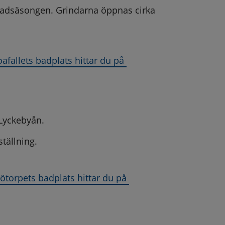
badsäsongen. Grindarna öppnas cirka 
allets badplats hittar du på 
 öppnas i nytt fönster.
 Lyckebyån.
tällning.
torpets badplats hittar du på 
 öppnas i nytt fönster.