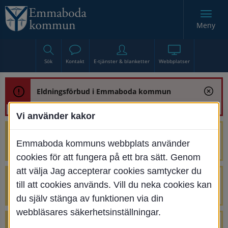
Meny
Sök
Kontakt
E-tjänster & blanketter
Webbplatser
Eldningsförbud i Emmaboda kommun
Vi använder kakor
Trafikstörning med anledning av
Emmaboda kommuns webbplats använder
renoveringen av Bjurbäcksbron
cookies för att fungera på ett bra sätt. Genom
att välja Jag accepterar cookies samtycker du
Tillfälliga avstängningar på Centrumtorget
till att cookies används. Vill du neka cookies kan
v. 25-34
du själv stänga av funktionen via din
webbläsares säkerhetsinställningar.
4 parkeringar vid Järnvägsgatan 32-34 är