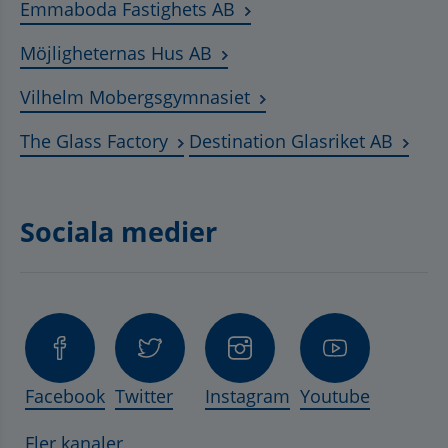
Länk till annan webbplats
Emmaboda Fastighets AB
Länk till annan webbplats, ö
Möjligheternas Hus AB
Länk till annan webbplat
Vilhelm Mobergsgymnasiet
Länk till annan webbplats, öppnas 
Länk t
The Glass Factory
Destination Glasriket AB
Sociala medier
Facebook
Twitter
Instagram
Youtube
Fler kanaler