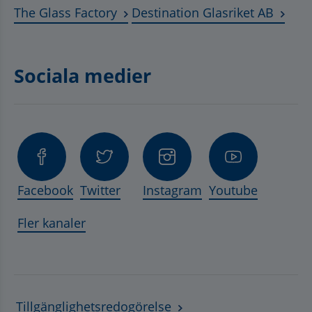
Länk till annan webbplats, öppnas 
Länk t
The Glass Factory
Destination Glasriket AB
Sociala medier
Facebook
Twitter
Instagram
Youtube
Fler kanaler
Tillgänglighetsredogörelse