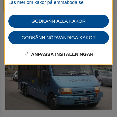
Läs mer om kakor på emmaboda.se
avstängda.
GODKÄNN ALLA KAKOR
Startsida
Utbildning & barnomsorg
Grundskola och fritidshem
Skolskjuts
GODKÄNN NÖDVÄNDIGA KAKOR
Skolskjuts
ANPASSA INSTÄLLNINGAR