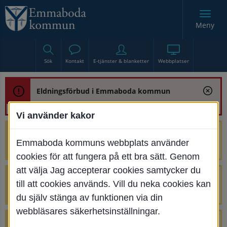
Meny
Sök
Kontakt
E-tjänster & blanketter
Webbplatser
Eldningsförbud i Emmaboda kommun
Vi använder kakor
Trafikstörning med anledning av
Emmaboda kommuns webbplats använder
renoveringen av Bjurbäcksbron
cookies för att fungera på ett bra sätt. Genom
att välja Jag accepterar cookies samtycker du
Tillfälliga avstängningar på Centrumtorget
till att cookies används. Vill du neka cookies kan
v. 25-34
du själv stänga av funktionen via din
webbläsares säkerhetsinställningar.
4 parkeringar vid Järnvägsgatan 32-34 är