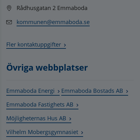
Rådhusgatan 2 Emmaboda
kommunen@emmaboda.se
Fler kontaktuppgifter
Övriga webbplatser
Länk till annan webbplats, öppnas
Länk t
Emmaboda Energi
Emmaboda Bostads AB
Länk till annan webbplats
Emmaboda Fastighets AB
Länk till annan webbplats, ö
Möjligheternas Hus AB
Länk till annan webbplat
Vilhelm Mobergsgymnasiet