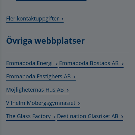
Fler kontaktuppgifter
Övriga webbplatser
Länk till annan webbplats, öppnas
Länk t
Emmaboda Energi
Emmaboda Bostads AB
Länk till annan webbplats
Emmaboda Fastighets AB
Länk till annan webbplats, ö
Möjligheternas Hus AB
Länk till annan webbplat
Vilhelm Mobergsgymnasiet
Länk till annan webbplats, öppnas 
Länk t
The Glass Factory
Destination Glasriket AB