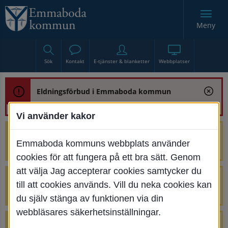
Meny
Sök
Kontakt
E-tjänster & blanketter
Webbplatser
Eldningsförbud i Emmaboda kommun
Vi använder kakor
Trafikstörning med anledning av
Emmaboda kommuns webbplats använder
renoveringen av Bjurbäcksbron
cookies för att fungera på ett bra sätt. Genom
att välja Jag accepterar cookies samtycker du
Tillfälliga avstängningar på Centrumtorget
till att cookies används. Vill du neka cookies kan
v. 25-34
du själv stänga av funktionen via din
webbläsares säkerhetsinställningar.
4 parkeringar vid Järnvägsgatan 32-34 är