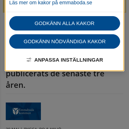
Läs mer om kakor på emmaboda.se
avstängda.
GODKÄNN ALLA KAKOR
Startsida
Emmaboda kommun - Nyhetsarkiv
Nyhetsarkiv
GODKÄNN NÖDVÄNDIGA KAKOR
Här kan du läsa nyheter som 
ANPASSA INSTÄLLNINGAR
publicerats de senaste tre 
åren.