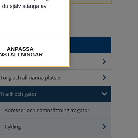
n du själv stänga av
Trafik & infrastruktur
ANPASSA
INSTÄLLNINGAR
Kommunikationer
Torg och allmänna platser
Trafik och gator
Adresser och namnsättning av gator
Cykling