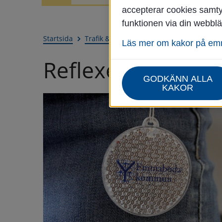
accepterar cookies samtyc
funktionen via din webblä
Startsida
Trafik & infrastruktur
Trafik och gator
Läs mer om kakor på e
Reflexer
GODKÄNN ALLA
KAKOR