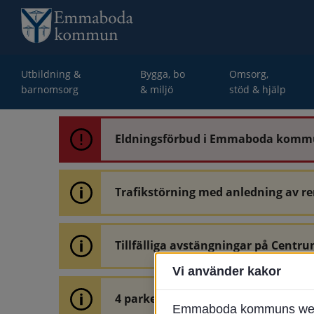
Utbildning &
Bygga, bo
Omsorg,
barnomsorg
& miljö
stöd & hjälp
Eldningsförbud i Emmaboda kom
Trafikstörning med anledning av r
Tillfälliga avstängningar på Centru
Vi använder kakor
4 parkeringar vid Järnvägsgatan 32
Emmaboda kommuns webbpl