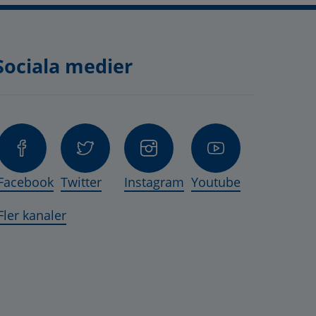
Sociala medier
nas i nytt fönster.
, öppnas i nytt fönster.
ts, öppnas i nytt fönster.
Facebook
Twitter
Instagram
Youtube
 öppnas i nytt fönster.
Fler kanaler
lats, öppnas i nytt fönster.
as i nytt fönster.
s, öppnas i nytt fönster.