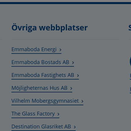
Övriga webbplatser
Länk till annan webbplats, öpp
Emmaboda Energi
Länk till annan webbplats
Emmaboda Bostads AB
Länk till annan webbpla
Emmaboda Fastighets AB
Länk till annan webbplats,
Möjligheternas Hus AB
Länk till annan webbp
Vilhelm Mobergsgymnasiet
Länk till annan webbplats, öppn
The Glass Factory
Länk till annan webbplat
Destination Glasriket AB