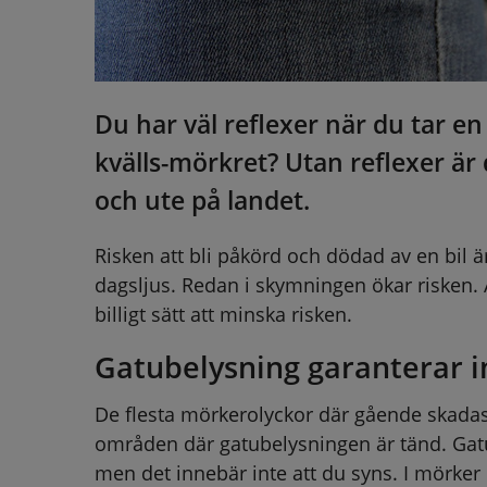
Du har väl reflexer när du tar en
kvälls-mörkret? Utan reflexer är d
och ute på landet.
Risken att bli påkörd och dödad av en bil är
dagsljus. Redan i skymningen ökar risken. At
billigt sätt att minska risken.
Gatubelysning garanterar in
De flesta mörkerolyckor där gående skadas 
områden där gatubelysningen är tänd. Gatub
men det innebär inte att du syns. I mörker 