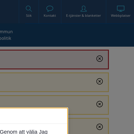
Sök
Kontakt
E-tjänster & blanketter
Webbplatser
ommun
politik
Genom att välja Jag