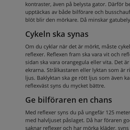
kontraster, även på belysta gator. Därför be
upptäckas av både bilförare och busschauff
blöt blir den mörkare. Då minskar gatubely
Cykeln ska synas
Om du cyklar när det är mörkt, måste cykel
reflexer. Reflexen fram ska vara vit och ref
sidan ska vara orangegula eller vita. Det är l
ekrarna. Strålkastaren eller lyktan som är rik
ljus. Baklyktan ska ge rött ljus som även k
reflexväst syns du mycket bättre.
Ge bilföraren en chans
Med reflexer syns du på ungefär 125 meters
med halvljuset påslaget. Då har föraren god
saknar reflexer och har mörka kläder, syns 