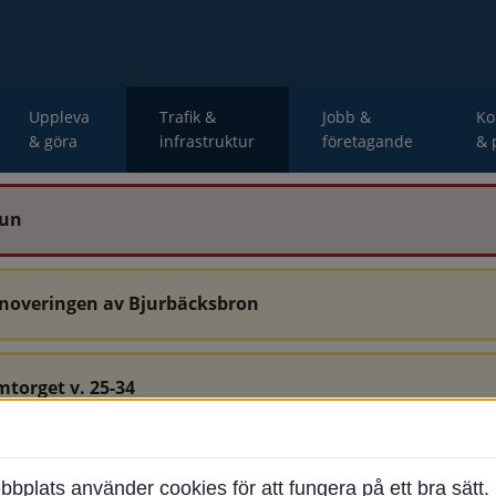
Uppleva
Trafik &
Jobb &
K
& göra
infrastruktur
företagande
& 
mun
enoveringen av Bjurbäcksbron
mtorget v. 25-34
-34 är avstängda.
ats använder cookies för att fungera på ett bra sätt. 