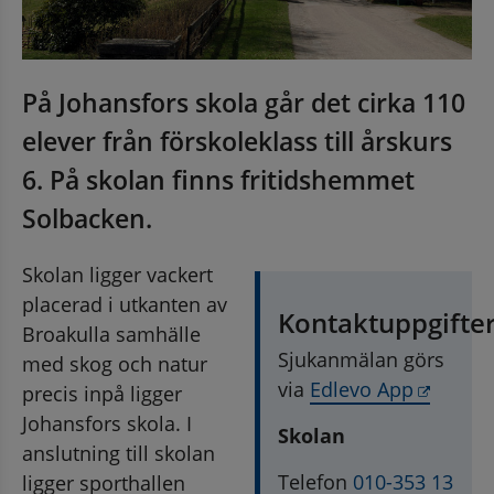
bplats, öppnas i nytt fönster.
På Johansfors skola går det cirka 110 
elever från förskoleklass till årskurs 
6. På skolan finns fritidshemmet 
Solbacken.
Skolan ligger vackert 
placerad i utkanten av 
Kontaktuppgifte
Broakulla samhälle 
Sjukanmälan görs 
med skog och natur 
Länk ti
via 
Edlevo App
precis inpå ligger 
Johansfors skola. I 
Skolan
anslutning till skolan 
Telefon 
010-353 13 
ligger sporthallen 