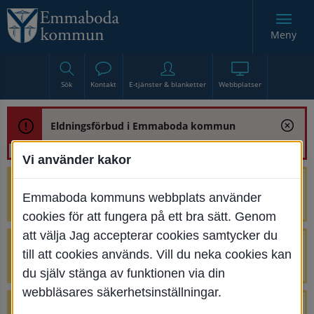
Meny
Sök
Kontakt
E-tjänster & blanketter
Webbplatser
Eldningsförbud i Emmaboda kommun
Vi använder kakor
Trafikstörning med anledning av
Emmaboda kommuns webbplats använder
renoveringen av Bjurbäcksbron
cookies för att fungera på ett bra sätt. Genom
att välja Jag accepterar cookies samtycker du
Tillfälliga avstängningar på Centrumtorget
till att cookies används. Vill du neka cookies kan
v. 25-34
du själv stänga av funktionen via din
webbläsares säkerhetsinställningar.
4 parkeringar vid Järnvägsgatan 32-34 är