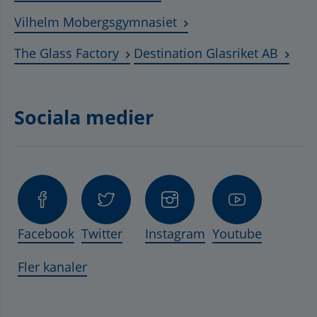
Länk till annan webbplat
Vilhelm Mobergsgymnasiet
Länk till annan webbplats, öppnas 
Länk t
The Glass Factory
Destination Glasriket AB
Sociala medier
Facebook
Twitter
Instagram
Youtube
Fler kanaler