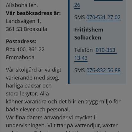
26
Allsbohallen.
Vår besöksadress är:
SMS 
070-531 27 02
Landsvägen 1, 
361 53 Broakulla
Fritidshem 
Solbacken
Postadress:
Box 100, 361 22 
Telefon  
010-353 
Emmaboda
13 43
Vår skolgård är väldigt 
SMS 
076-832 56 88
varierande med skog, 
härliga backar och 
stora lekytor. Alla 
känner varandra och det blir en trygg miljö för 
både elever och personal. 
Vår fina damm använder vi mycket i 
undervisningen. Vi tittar på vattendjur, växter 