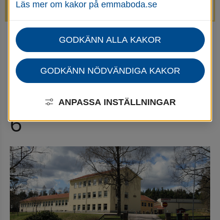
Läs mer om kakor på emmaboda.se
avstängda.
GODKÄNN ALLA KAKOR
Startsida
Utbildning & barnomsorg
Grundskola och fritidshem
Grundskolor och fritidshem
Johansfors skola F-6
GODKÄNN NÖDVÄNDIGA KAKOR
Johansfors skola F-
ANPASSA INSTÄLLNINGAR
6