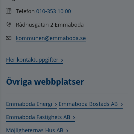
Telefon
010-353 10 00
Rådhusgatan 2 Emmaboda
kommunen@emmaboda.se
Fler kontaktuppgifter
Övriga webbplatser
Länk till annan webbplats, öppnas
Länk t
Emmaboda Energi
Emmaboda Bostads AB
Länk till annan webbplats
Emmaboda Fastighets AB
Länk till annan webbplats, ö
Möjligheternas Hus AB