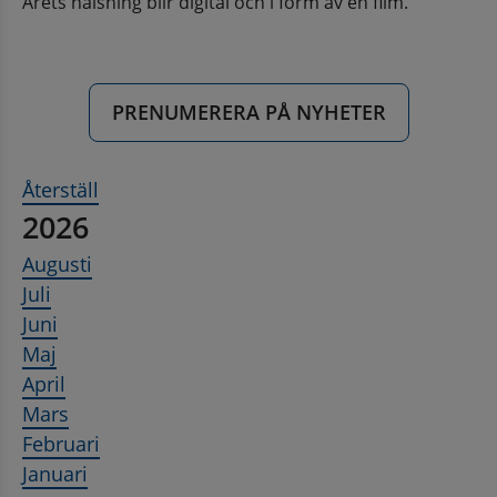
Årets hälsning blir digital och i form av en film.
PRENUMERERA PÅ NYHETER
Återställ
2026
Augusti
Juli
Juni
Maj
April
Mars
Februari
Januari