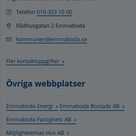
Telefon
010-353 10 00
Rådhusgatan 2 Emmaboda
kommunen@emmaboda.se
Fler kontaktuppgifter
Övriga webbplatser
Länk till annan webbplats, öppnas
Länk t
Emmaboda Energi
Emmaboda Bostads AB
Länk till annan webbplats
Emmaboda Fastighets AB
Länk till annan webbplats, ö
Möjligheternas Hus AB