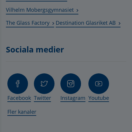
Länk till annan webbplat
Vilhelm Mobergsgymnasiet
Länk till annan webbplats, öppnas 
Länk t
The Glass Factory
Destination Glasriket AB
Sociala medier
Facebook
Twitter
Instagram
Youtube
Fler kanaler