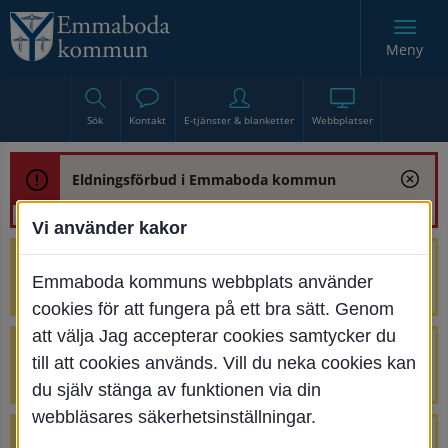
Meny
Sök
Kontakt
E-tjänster & blanketter
Webbplatser
Eldningsförbud i Emmaboda kommun
Vi använder kakor
Trafikstörning med anledning av
Emmaboda kommuns webbplats använder
renoveringen av Bjurbäcksbron
cookies för att fungera på ett bra sätt. Genom
att välja Jag accepterar cookies samtycker du
Tillfälliga avstängningar på Centrumtorget
till att cookies används. Vill du neka cookies kan
v. 25-34
du själv stänga av funktionen via din
webbläsares säkerhetsinställningar.
4 parkeringar vid Järnvägsgatan 32-34 är