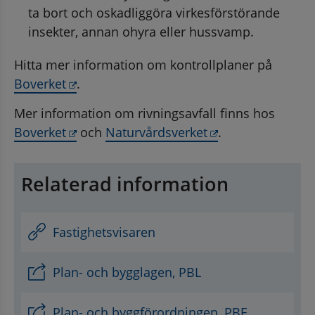
ta bort och oskadliggöra virkesförstörande 
insekter, annan ohyra eller hussvamp.
Hitta mer information om kontrollplaner på 
Länk till annan webbplats, öppnas i nytt 
Boverket
.
Mer information om rivningsavfall finns hos 
Länk till annan webbplats, öppnas i nytt 
Länk till annan 
Boverket
 och 
Naturvårdsverket
.
Relaterad information
Fastighetsvisaren
Plan- och bygglagen, PBL
Plan- och byggförordningen, PBF