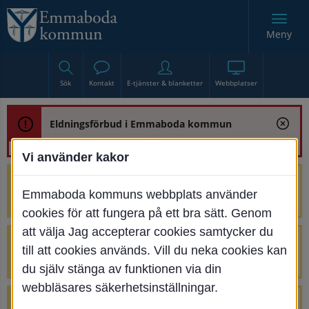
Meny
Sök
Kontakt
E-tjänster & blanketter
Webbplatser
Eldningsförbud i Emmaboda kommun
Vi använder kakor
Trafikstörning med anledning av
Emmaboda kommuns webbplats använder
renoveringen av Bjurbäcksbron
cookies för att fungera på ett bra sätt. Genom
att välja Jag accepterar cookies samtycker du
Tillfälliga avstängningar på Centrumtorget
till att cookies används. Vill du neka cookies kan
v. 25-34
du själv stänga av funktionen via din
webbläsares säkerhetsinställningar.
4 parkeringar vid Järnvägsgatan 32-34 är