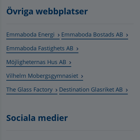
Övriga webbplatser
Länk till annan webbplats, öppnas
Länk t
Emmaboda Energi
Emmaboda Bostads AB
Länk till annan webbplats
Emmaboda Fastighets AB
Länk till annan webbplats, ö
Möjligheternas Hus AB
Länk till annan webbplat
Vilhelm Mobergsgymnasiet
Länk till annan webbplats, öppnas 
Länk t
The Glass Factory
Destination Glasriket AB
Sociala medier