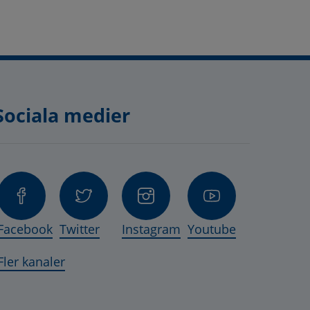
Sociala medier
nas i nytt fönster.
, öppnas i nytt fönster.
ts, öppnas i nytt fönster.
Facebook
Twitter
Instagram
Youtube
 öppnas i nytt fönster.
Fler kanaler
lats, öppnas i nytt fönster.