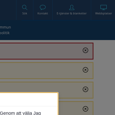
Sök
Kontakt
E-tjänster & blanketter
Webbplatser
ommun
politik
Genom att välja Jag