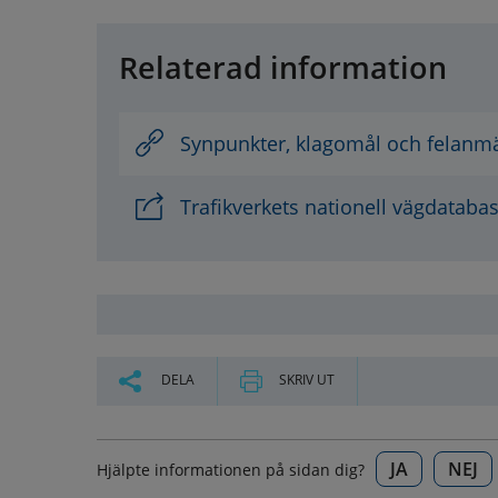
Relaterad information
Synpunkter, klagomål och felanm
Trafikverkets nationell vägdataba
DELA
SKRIV UT
JA
NEJ
Hjälpte informationen på sidan dig?