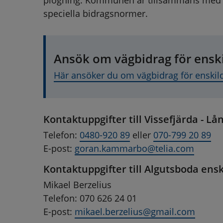
plogning. Kommunen är tillsammans med Tra
speciella bidragsnormer.
Ansök om vägbidrag för enski
Här ansöker du om vägbidrag för enskil
Kontaktuppgifter till Vissefjärda - L
Telefon: 
0480-920 89
 eller 
070-799 20 89
E-post: 
goran.kammarbo@telia.com
Kontaktuppgifter till Algutsboda ens
Mikael Berzelius
Telefon: 070 626 24 01
E-post: 
mikael.berzelius@gmail.com