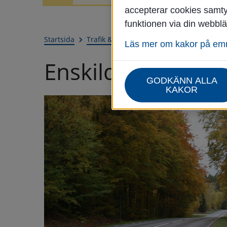
accepterar cookies samtyc
funktionen via din webblä
Startsida
Trafik & infrastruktur
Trafik och gator
Läs mer om kakor på e
Enskilda vägar
GODKÄNN ALLA
KAKOR