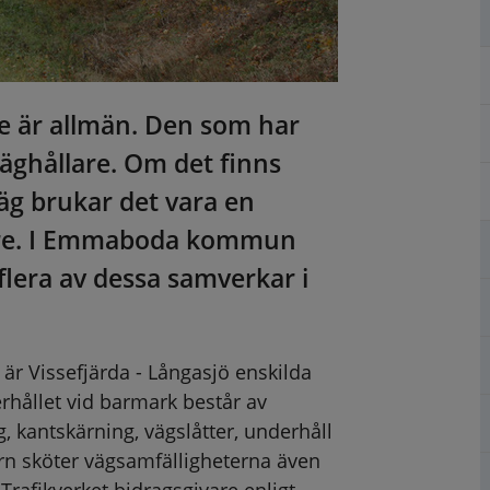
te är allmän. Den som har 
väghållare. Om det finns 
äg brukar det vara en 
are. I Emmaboda kommun 
lera av dessa samverkar i 
 Vissefjärda - Långasjö enskilda 
hållet vid barmark består av 
, kantskärning, vägslåtter, underhåll 
n sköter vägsamfälligheterna även 