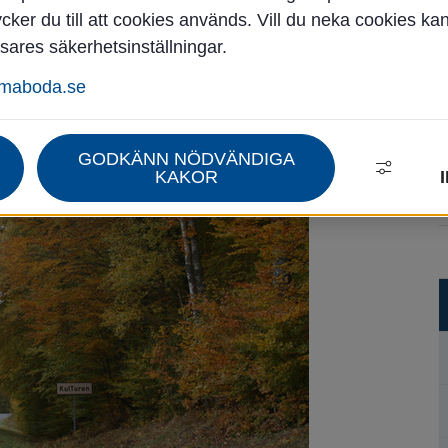
ker du till att cookies används. Vill du neka cookies ka
sares säkerhetsinställningar.
Gator och vägar
Enskilda vägar
mmaboda.se
GODKÄNN NÖDVÄNDIGA
KAKOR