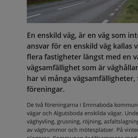
En enskild väg, är en väg som in
ansvar för en enskild väg kallas 
flera fastigheter längst med en v
vägsamfällighet som är väghåll
har vi många vägsamfälligheter, f
föreningar.
De två föreningarna i Emmaboda kommun är
vägar och Algutsboda enskilda vägar. Under
väghyvling, grusning, röjning, asfaltslagning
av vägtrummor och mötesplatser. På vinter