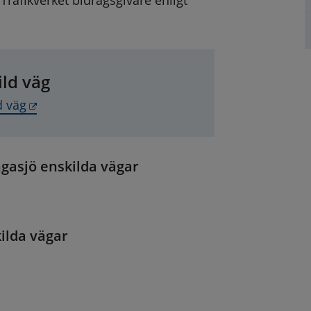
fikverket bidragsgivare enligt 
ld väg
Länk till annan webbplats, öppnas i nytt fönster
d väg
ångasjö enskilda vägar
kilda vägar