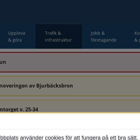
Uppleva
Trafik &
Jobb &
K
& göra
infrastruktur
företagande
& 
mun
enoveringen av Bjurbäcksbron
mtorget v. 25-34
-34 är avstängda.
ats använder cookies för att fungera på ett bra sätt. 