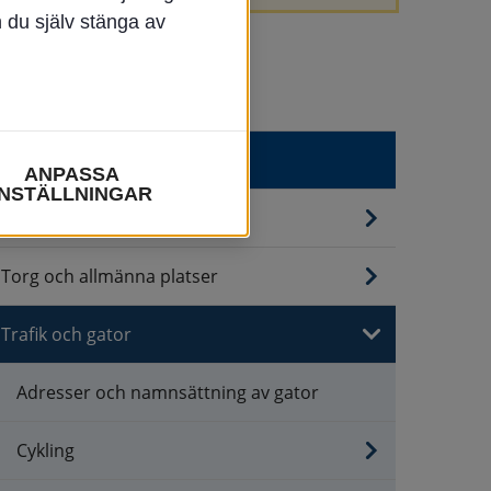
n du själv stänga av
Trafik & infrastruktur
ANPASSA
INSTÄLLNINGAR
Kommunikationer
Torg och allmänna platser
Trafik och gator
Adresser och namnsättning av gator
Cykling