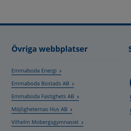
Övriga webbplatser
Länk till annan webbplats, öpp
Emmaboda Energi
Länk till annan webbplats
Emmaboda Bostads AB
Länk till annan webbpla
Emmaboda Fastighets AB
Länk till annan webbplats,
Möjligheternas Hus AB
Länk till annan webbp
Vilhelm Mobergsgymnasiet