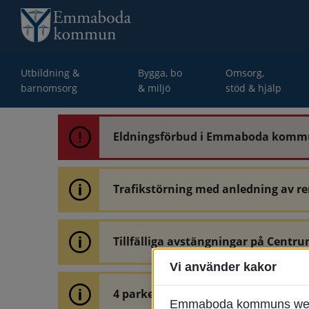
Utbildning &
Bygga, bo
Omsorg,
barnomsorg
& miljö
stöd & hjälp
Eldningsförbud i Emmaboda kom
Trafikstörning med anledning av r
Tillfälliga avstängningar på Centru
Vi använder kakor
4 parkeringar vid Järnvägsgatan 32
Emmaboda kommuns webbpl