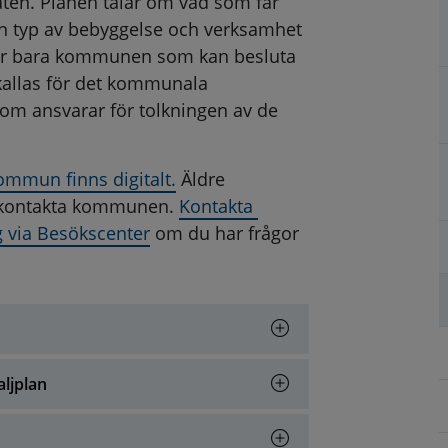
ten. Planen talar om vad som får 
en typ av bebyggelse och verksamhet 
 är bara kommunen som kan besluta 
kallas för det kommunala 
 ansvarar för tolkningen av de 
mmun finns digitalt.
 Äldre 
t kontakta kommunen. 
Kontakta 
 via Besökscenter
 om du har frågor 
aljplan