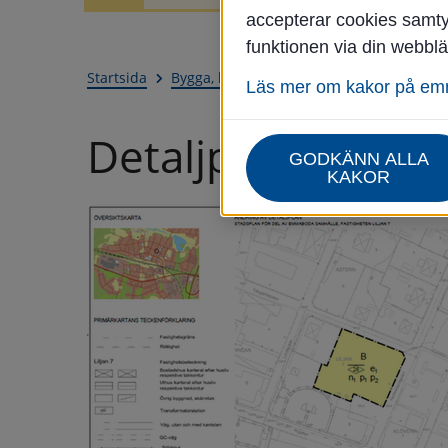
accepterar cookies samtyc
funktionen via din webblä
Startsida
Bygga, bo & miljö
Fastigheter och lant
Läs mer om kakor på e
Detaljplaner
GODKÄNN ALLA
KAKOR