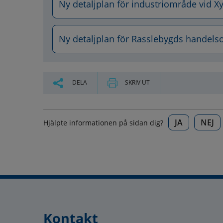
Ny detaljplan för industriområde vid X
Ny detaljplan för Rasslebygds handel
DELA
SKRIV UT
JA
NEJ
Hjälpte informationen på sidan dig?
Kontakt