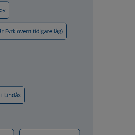
eby
 Fyrklövern tidigare låg)
 i Lindås