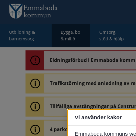
Utbildning &
Bygga, bo
Omsorg,
barnomsorg
& miljö
stöd & hjälp
Eldningsförbud i Emmaboda kom
Trafikstörning med anledning av r
Tillfälliga avstängningar på Centru
Vi använder kakor
4 parkeringar vid Järnvägsgatan 32
Emmaboda kommuns webbpl