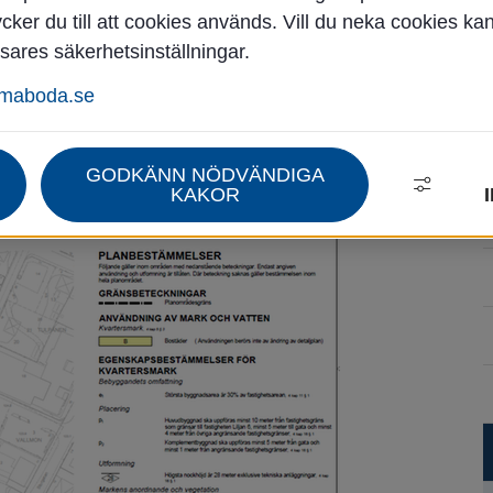
ker du till att cookies används. Vill du neka cookies ka
sares säkerhetsinställningar.
mäteri
Detaljplaner
mmaboda.se
GODKÄNN NÖDVÄNDIGA
KAKOR
Förstora bilden