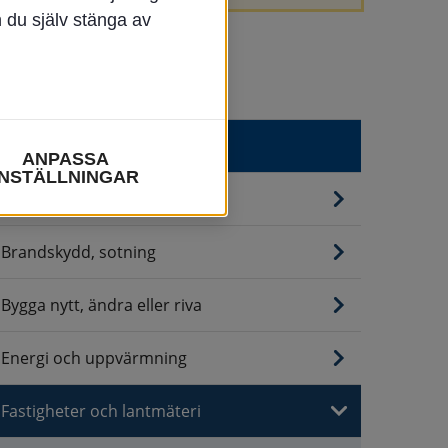
n du själv stänga av
Bygga, bo & miljö
ANPASSA
INSTÄLLNINGAR
Avfall och återvinning
Brandskydd, sotning
Bygga nytt, ändra eller riva
Energi och uppvärmning
Fastigheter och lantmäteri