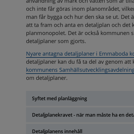
användning av mark och vatten som är tillå
och inte får göras inom planområdet, vilk
man får bygga och hur den ska se ut. Det
att ta fram och anta en detaljplan och det 
planmonopolet. Det är också kommunen som
detaljplaner som gjorts.
Nyare antagna detaljplaner i Emmaboda ko
detaljplaner kan du få ta del av genom at
kommunens Samhällsutvecklingsavdelning
om detaljplaner.
Syftet med planläggning
Detaljplanekravet - när man måste ha en det
Detaljplanens innehåll