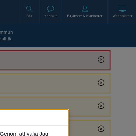
Sök
Kontakt
E-tjänster & blanketter
Webbplatser
ommun
politik
Genom att välja Jag