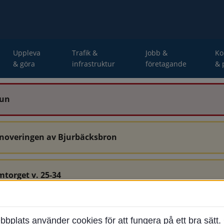
Uppleva
Trafik &
Jobb &
K
& göra
infrastruktur
företagande
& 
mun
enoveringen av Bjurbäcksbron
mtorget v. 25-34
-34 är avstängda.
ats använder cookies för att fungera på ett bra sätt. 