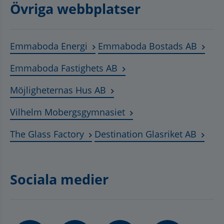
Övriga webbplatser
Länk till annan webbplats, öppnas
Länk t
Emmaboda Energi
Emmaboda Bostads AB
Länk till annan webbplats
Emmaboda Fastighets AB
Länk till annan webbplats, ö
Möjligheternas Hus AB
Länk till annan webbplat
Vilhelm Mobergsgymnasiet
Länk till annan webbplats, öppnas 
Länk t
The Glass Factory
Destination Glasriket AB
Sociala medier