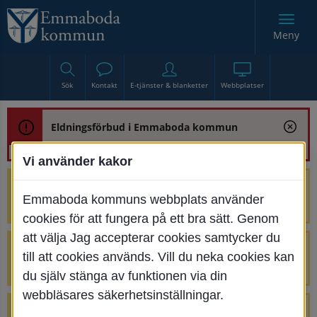
Meny
Sök
Kontakt
E-tjänster & blanketter
Webbplatser
Eldningsförbud i Emmaboda kommun
Vi använder kakor
Trafikstörning med anledning av
Emmaboda kommuns webbplats använder
renoveringen av Bjurbäcksbron
cookies för att fungera på ett bra sätt. Genom
att välja Jag accepterar cookies samtycker du
Tillfälliga avstängningar på Centrumtorget
till att cookies används. Vill du neka cookies kan
v. 25-34
du själv stänga av funktionen via din
webbläsares säkerhetsinställningar.
4 parkeringar vid Järnvägsgatan 32-34 är