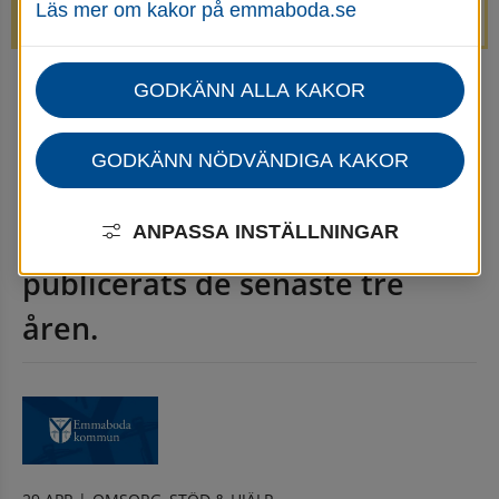
Läs mer om kakor på emmaboda.se
avstängda.
GODKÄNN ALLA KAKOR
Startsida
Emmaboda kommun - Nyhetsarkiv
Nyhetsarkiv
GODKÄNN NÖDVÄNDIGA KAKOR
Här kan du läsa nyheter som 
ANPASSA INSTÄLLNINGAR
publicerats de senaste tre 
åren.