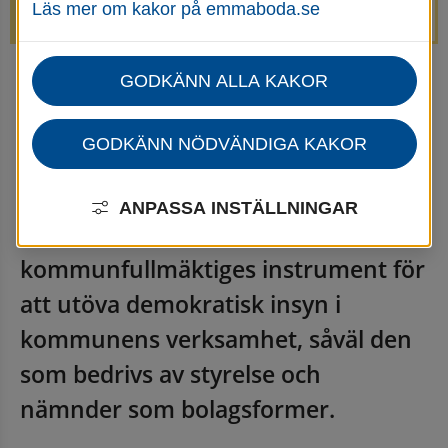
Läs mer om kakor på emmaboda.se
avstängda.
GODKÄNN ALLA KAKOR
Startsida
Kommun & politik
Kommunens organisation
Revisorer
GODKÄNN NÖDVÄNDIGA KAKOR
Revisorer
ANPASSA INSTÄLLNINGAR
Revisionen är ett av 
kommunfullmäktiges instrument för 
att utöva demokratisk insyn i 
kommunens verksamhet, såväl den 
som bedrivs av styrelse och 
nämnder som bolagsformer.