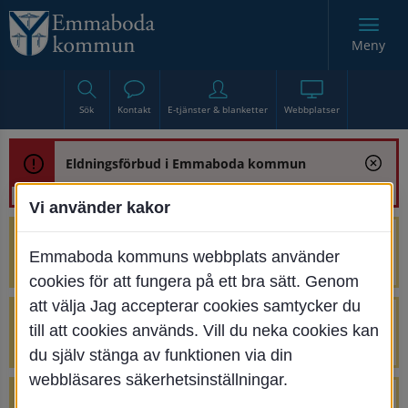
Meny
Sök
Kontakt
E-tjänster & blanketter
Webbplatser
Eldningsförbud i Emmaboda kommun
Vi använder kakor
Trafikstörning med anledning av
Emmaboda kommuns webbplats använder
renoveringen av Bjurbäcksbron
cookies för att fungera på ett bra sätt. Genom
att välja Jag accepterar cookies samtycker du
Tillfälliga avstängningar på Centrumtorget
till att cookies används. Vill du neka cookies kan
v. 25-34
du själv stänga av funktionen via din
webbläsares säkerhetsinställningar.
4 parkeringar vid Järnvägsgatan 32-34 är