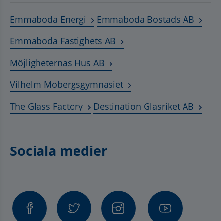
Länk till annan webbplats, öppnas
Länk t
Emmaboda Energi
Emmaboda Bostads AB
Länk till annan webbplats
Emmaboda Fastighets AB
Länk till annan webbplats, ö
Möjligheternas Hus AB
Länk till annan webbplat
Vilhelm Mobergsgymnasiet
Länk till annan webbplats, öppnas 
Länk t
The Glass Factory
Destination Glasriket AB
Sociala medier