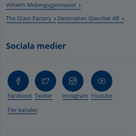
Länk till annan webbplat
Vilhelm Mobergsgymnasiet
Länk till annan webbplats, öppnas 
Länk t
The Glass Factory
Destination Glasriket AB
Sociala medier
Facebook
Twitter
Instagram
Youtube
Fler kanaler