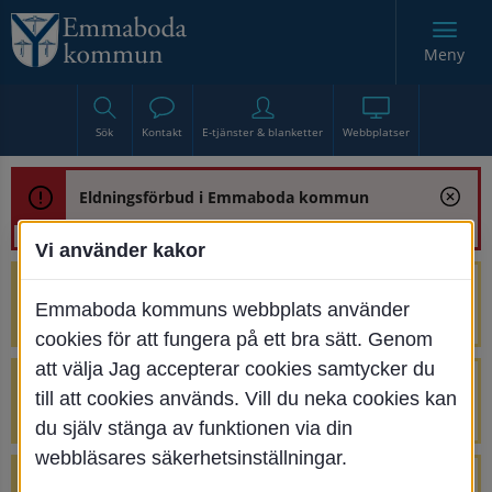
Meny
Sök
Kontakt
E-tjänster & blanketter
Webbplatser
Eldningsförbud i Emmaboda kommun
Vi använder kakor
Trafikstörning med anledning av
Emmaboda kommuns webbplats använder
renoveringen av Bjurbäcksbron
cookies för att fungera på ett bra sätt. Genom
att välja Jag accepterar cookies samtycker du
Tillfälliga avstängningar på Centrumtorget
till att cookies används. Vill du neka cookies kan
v. 25-34
du själv stänga av funktionen via din
webbläsares säkerhetsinställningar.
4 parkeringar vid Järnvägsgatan 32-34 är