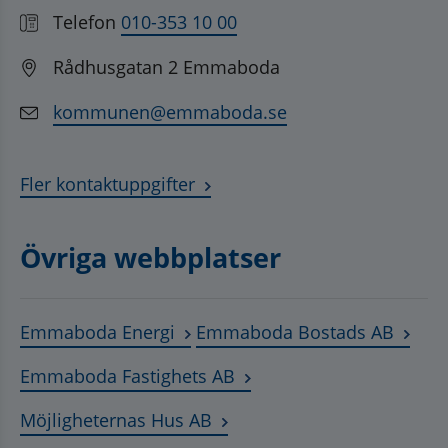
Telefon
010-353 10 00
Rådhusgatan 2 Emmaboda
kommunen@emmaboda.se
Fler kontaktuppgifter
Övriga webbplatser
Länk till annan webbplats, öppnas
Länk t
Emmaboda Energi
Emmaboda Bostads AB
Länk till annan webbplats
Emmaboda Fastighets AB
Länk till annan webbplats, ö
Möjligheternas Hus AB